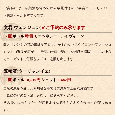
ご宴会には、紹興酒も含めて飲み放題付きのご宴会コースも5,000円
（税別）～がおすすめです。
文君(ウェンジュン)
※ご予約のみ承ります
52度
ボトル
時価
モエヘネシー・ルイヴィトン
蘭とオレンジの花の繊細なアロマ、かすかなマスクメロンやフレッシュ
ミントの香りが広がり、最初の一口で梨の甘い精香が開花し、この上な
くエレガントで芳醇なテイストを醸し出します。
五粮酒(ウーリャンイェ)
52度
ボトル
18,519円
ショット
1,482円
自然の恵みを受けた四川省ならではの濃厚で上品なお酒です。
一気にのどの奥へ流し込むように飲んでください。
その後、ぱっと明かりが灯るような感覚とさわやかな香りが楽しめま
す。