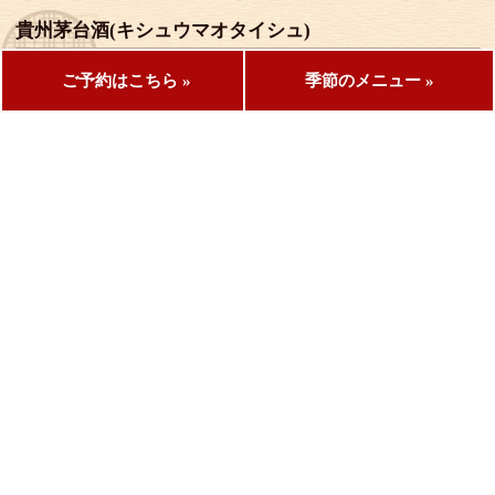
貴州茅台酒(キシュウマオタイシュ)
38度
ボトル
12,963円
ショット
926円
ご予約はこちら »
季節のメニュー »
300年以上の歴史をもち国酒として栄誉を博している大変有名なお酒で
す。
コーリャンの独特の高貴な香りとの濃厚な味わいは自信を持ってお薦め
します。